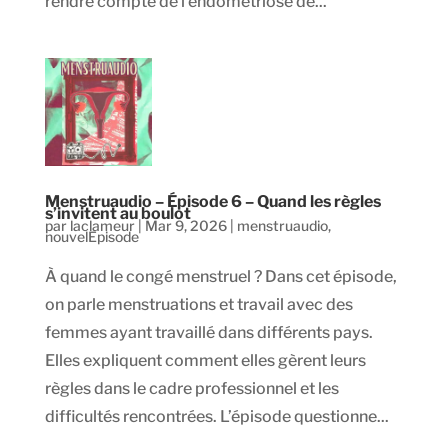
rendre compte de l’endométriose de...
Menstruaudio – Épisode 6 – Quand les règles
s’invitent au boulot
par
laclameur
|
Mar 9, 2026
|
menstruaudio
,
nouvelEpisode
À quand le congé menstruel ? Dans cet épisode,
on parle menstruations et travail avec des
femmes ayant travaillé dans différents pays.
Elles expliquent comment elles gèrent leurs
règles dans le cadre professionnel et les
difficultés rencontrées. L’épisode questionne...